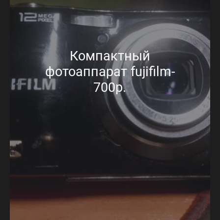
Компактный
фотоаппарат fujifilm-
700р.