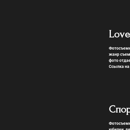
Love
Фотосъемка
жанр съем
фото отдае
Ссылка на 
Спор
Фотосъемк
юбилеи, де