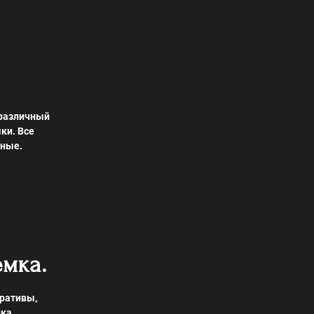
различный
ки. Все
чные.
мка.
ративы,
лка