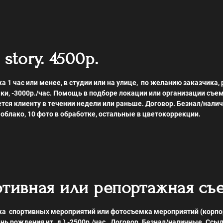
 story. 4500р.
 1 час или менее, в студии или на улице,
по желанию заказчика,
ки, -3000р./час. Помощь в подборе локации или организации съем
тся клиенту в течении недели или раньше. Договор. Безнал/нали
облако, 10 фото в обработке, остальные в цветокоррекции.
тивная или репортажная съе
а спортивных мероприятий или фотосъемка мероприятий (корпо
нь рождения ит. д.)
-2500р./час. Договор. Безнал/наличные. Ссы