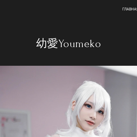
ГЛАВНА
幼愛Youmeko